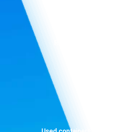
Reefers
Used containers