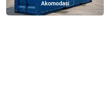
Akomodasi
Container Rekondisi