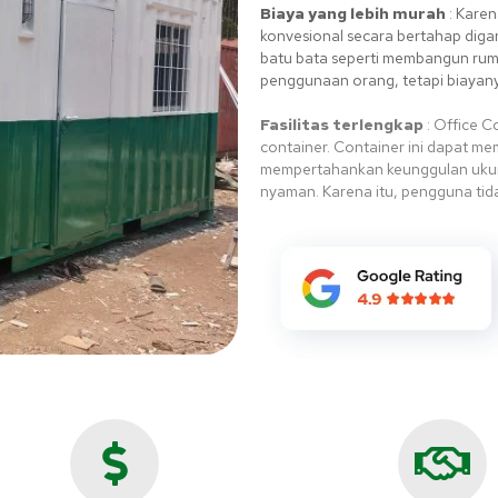
Biaya yang lebih murah
: Kare
konvesional secara bertahap diga
batu bata seperti membangun ru
penggunaan orang, tetapi biayanya
Fasilitas terlengkap
:
Office Co
container.
Container ini dapat me
mempertahankan keunggulan ukur
nyaman.
Karena itu, pengguna tid