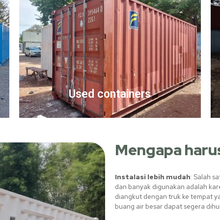
Used containers
Mengapa harus
Instalasi lebih mudah
: Salah s
dan banyak digunakan adalah kar
diangkut dengan truk ke tempat y
buang air besar dapat segera dih