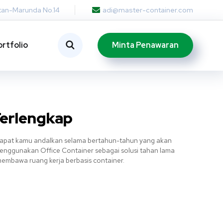
otan-Marunda No.14
adi@master-container.com
Minta Penawaran
ortfolio
Terlengkap
g dapat kamu andalkan selama bertahun-tahun yang akan
 menggunakan Office Container sebagai solusi tahan lama
embawa ruang kerja berbasis container.