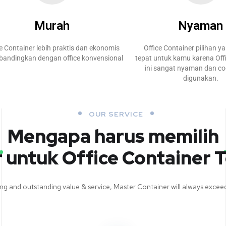
Murah
Nyaman
ce Container lebih praktis dan ekonomis
Office Container pilihan y
dibandingkan dengan office konvensional
tepat untuk kamu karena Off
ini sangat nyaman dan c
digunakan.
OUR SERVICE
Mengapa harus memilih
 untuk Office Container T
ing and outstanding value & service, Master Container will always exce