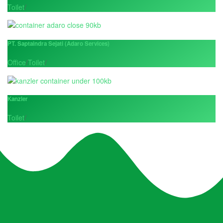
Toilet
/
PT. Saptaindra Sejati (Adaro Services)
Office
/
Toilet
/
Kanzler
Toilet
/