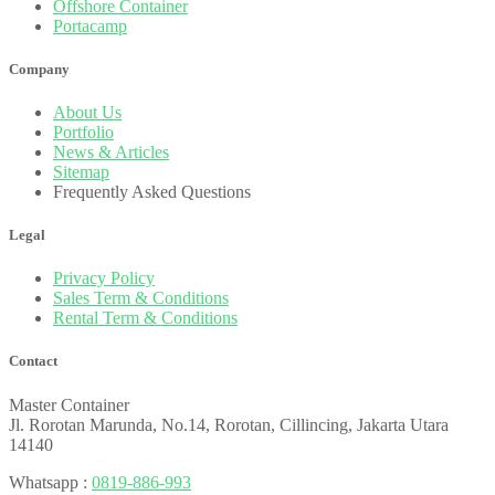
Offshore Container
Portacamp
Company
About Us
Portfolio
News & Articles
Sitemap
Frequently Asked Questions
Legal
Privacy Policy
Sales Term & Conditions
Rental Term & Conditions
Contact
Master Container
Jl. Rorotan Marunda, No.14, Rorotan, Cillincing, Jakarta Utara
14140
Whatsapp :
0819-886-993