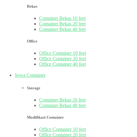
Bekas
Container Bekas 10 feet
Container Bekas 20 feet
Container Bekas 40 feet
Office
Office Container 10 feet
Office Container 20 feet
Office Container 40 feet
Sewa Container
Storage
Container Bekas 20 feet
Container Bekas 40 feet
Modifikasi Container
Office Container 10 feet
Office Container 20 feet