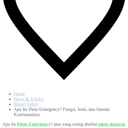
25
Likes
Home
News & Articles
Master Safety
Apa Itu Pintu Emergency? Fungsi, Jenis, dan Standar
Keamanannya
Apa itu
Pintu Emergency
? atau yang sering disebut
pintu darurat