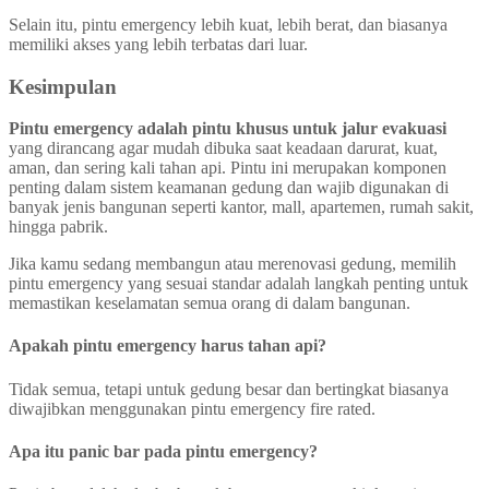
Selain itu, pintu emergency lebih kuat, lebih berat, dan biasanya
memiliki akses yang lebih terbatas dari luar.
Kesimpulan
Pintu emergency adalah pintu khusus untuk jalur evakuasi
yang dirancang agar mudah dibuka saat keadaan darurat, kuat,
aman, dan sering kali tahan api. Pintu ini merupakan komponen
penting dalam sistem keamanan gedung dan wajib digunakan di
banyak jenis bangunan seperti kantor, mall, apartemen, rumah sakit,
hingga pabrik.
Jika kamu sedang membangun atau merenovasi gedung, memilih
pintu emergency yang sesuai standar adalah langkah penting untuk
memastikan keselamatan semua orang di dalam bangunan.
Apakah pintu emergency harus tahan api?
Tidak semua, tetapi untuk gedung besar dan bertingkat biasanya
diwajibkan menggunakan pintu emergency fire rated.
Apa itu panic bar pada pintu emergency?