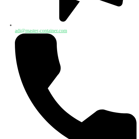
adi@master-container.com