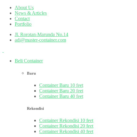
About Us
News & Articles
Contact
Portfolio
Jl. Rorotan-Marunda No.14
adi@master-container.com
Beli Container
Baru
Container Baru 10 feet
Container Baru 20 feet
Container Baru 40 feet
Rekondisi
Container Rekondisi 10 feet
Container Rekondisi 20 feet
Container Rekondisi 40 feet