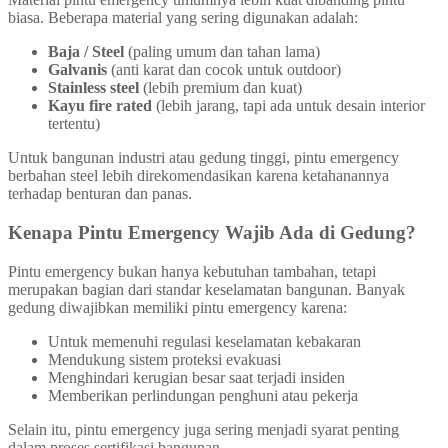
biasa. Beberapa material yang sering digunakan adalah:
Baja / Steel
(paling umum dan tahan lama)
Galvanis
(anti karat dan cocok untuk outdoor)
Stainless steel
(lebih premium dan kuat)
Kayu fire rated
(lebih jarang, tapi ada untuk desain interior
tertentu)
Untuk bangunan industri atau gedung tinggi, pintu emergency
berbahan steel lebih direkomendasikan karena ketahanannya
terhadap benturan dan panas.
Kenapa Pintu Emergency Wajib Ada di Gedung?
Pintu emergency bukan hanya kebutuhan tambahan, tetapi
merupakan bagian dari standar keselamatan bangunan. Banyak
gedung diwajibkan memiliki pintu emergency karena:
Untuk memenuhi regulasi keselamatan kebakaran
Mendukung sistem proteksi evakuasi
Menghindari kerugian besar saat terjadi insiden
Memberikan perlindungan penghuni atau pekerja
Selain itu, pintu emergency juga sering menjadi syarat penting
dalam proses sertifikasi bangunan.