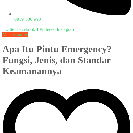
0819-886-993
Twitter
Facebook-f
Pinterest
Instagram
Master Safety
Apa Itu Pintu Emergency?
Fungsi, Jenis, dan Standar
Keamanannya
April 4, 2026
0 Comments