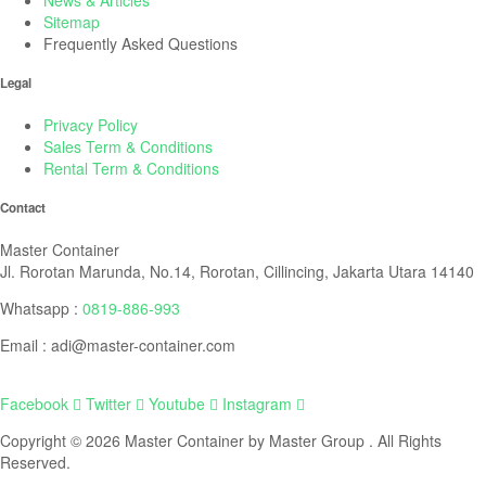
News & Articles
Sitemap
Frequently Asked Questions
Legal
Privacy Policy
Sales Term & Conditions
Rental Term & Conditions
Contact
Master Container
Jl. Rorotan Marunda, No.14, Rorotan, Cillincing, Jakarta Utara 14140
Whatsapp :
0819-886-993
Email : adi@master-container.com
Facebook
Twitter
Youtube
Instagram
Copyright © 2026 Master Container by Master Group . All Rights
Reserved.