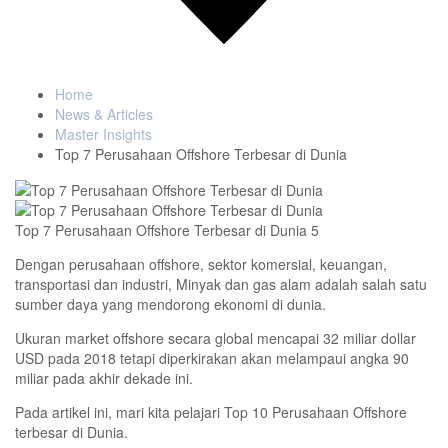
123
Likes
Home
News & Articles
Master Insights
Top 7 Perusahaan Offshore Terbesar di Dunia
Top 7 Perusahaan Offshore Terbesar di Dunia 5
Dengan perusahaan offshore, sektor komersial, keuangan,
transportasi dan industri, Minyak dan gas alam adalah salah satu
sumber daya yang mendorong ekonomi di dunia.
Ukuran market offshore secara global mencapai 32 miliar dollar
USD pada 2018 tetapi diperkirakan akan melampaui angka 90
miliar pada akhir dekade ini.
Pada artikel ini, mari kita pelajari Top 10 Perusahaan Offshore
terbesar di Dunia.