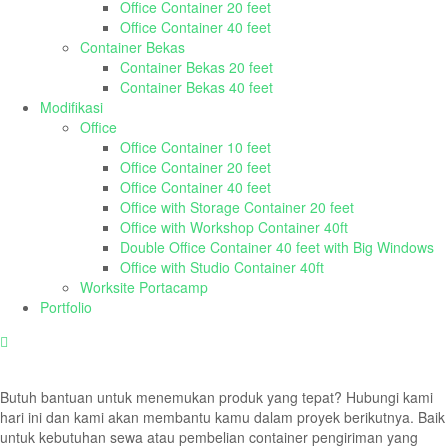
Office Container 20 feet
Office Container 40 feet
Container Bekas
Container Bekas 20 feet
Container Bekas 40 feet
Modifikasi
Office
Office Container 10 feet
Office Container 20 feet
Office Container 40 feet
Office with Storage Container 20 feet
Office with Workshop Container 40ft
Double Office Container 40 feet with Big Windows
Office with Studio Container 40ft
Worksite Portacamp
Portfolio
Butuh bantuan untuk menemukan produk yang tepat? Hubungi kami
hari ini dan kami akan membantu kamu dalam proyek berikutnya. Baik
untuk kebutuhan sewa atau pembelian container pengiriman yang