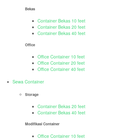
Bekas
Container Bekas 10 feet
Container Bekas 20 feet
Container Bekas 40 feet
Office
Office Container 10 feet
Office Container 20 feet
Office Container 40 feet
Sewa Container
Storage
Container Bekas 20 feet
Container Bekas 40 feet
Modifikasi Container
Office Container 10 feet