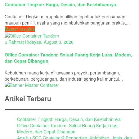
Container Tingkat: Harga, Desain, dan Kelebihannya
Container Tingkat merupakan pilihan tepat untuk perusahaan
maupun pemilik usaha yang membutuhkan bangunan praktis,...
Master Insights
Rahmat Hidayat
August 3, 2026
Office Container Tandem: Solusi Ruang Kerja Luas, Modern,
dan Cepat Dibangun
Kebutuhan ruang kerja di kawasan proyek, pertambangan,
perkebunan, pergudangan, dan industri sering kali muncul...
Artikel Terbaru
Container Tingkat: Harga, Desain, dan Kelebihannya
Office Container Tandem: Solusi Ruang Kerja Luas,
Modern, dan Cepat Dibangun
Apa Itu SOC Container? Pengertian, Kelebihan, Jenis, dan