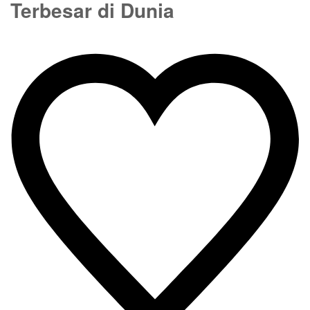
Terbesar di Dunia
May 11, 2022
0 Comments