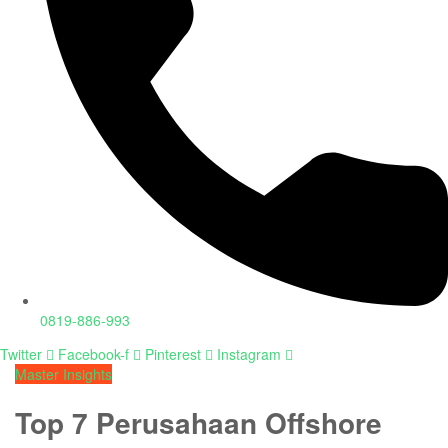
0819-886-993
Twitter
Facebook-f
Pinterest
Instagram
Master Insights
Top 7 Perusahaan Offshore