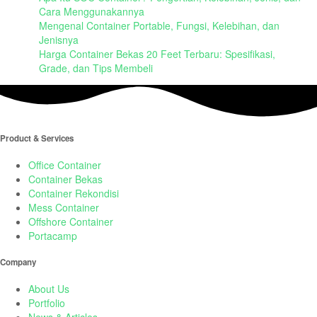
Cara Menggunakannya
Mengenal Container Portable, Fungsi, Kelebihan, dan
Jenisnya
Harga Container Bekas 20 Feet Terbaru: Spesifikasi,
Grade, dan Tips Membeli
Product & Services
Office Container
Container Bekas
Container Rekondisi
Mess Container
Offshore Container
Portacamp
Company
About Us
Portfolio