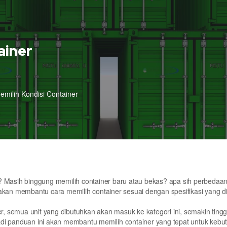
ainer
emilih Kondisi Container
? Masih binggung memilih container baru atau bekas? apa sih perbedaan
ini akan membantu cara memilih container sesuai dengan spesifikasi yang 
er, semua unit yang dibutuhkan akan masuk ke kategori ini, semakin tingg
 jadi panduan ini akan membantu memilih container yang tepat untuk kebu