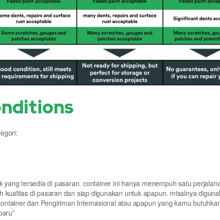
nditions
egori:
ik yang tersedia di pasaran. container ini hanya menempuh satu perjalan
alah kualitas di pasaran dan siap digunakan untuk apapun. misalnya digun
tainer dan Pengiriman Internasional atau apapun yang kamu butuhkan.
 baru”