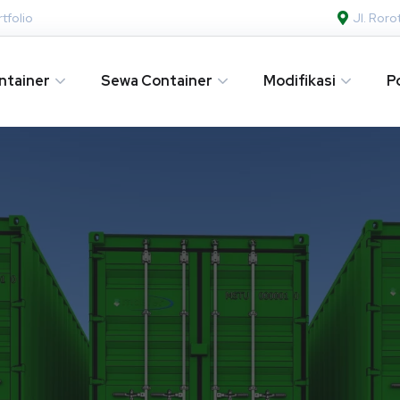
tfolio
Jl. Ror
ntainer
Sewa Container
Modifikasi
P