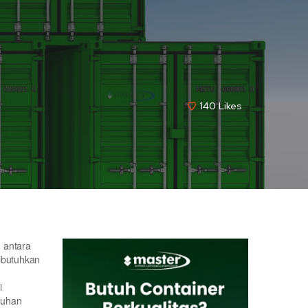
140
Likes
 antara
dibutuhkan
i
tuhan