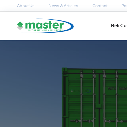
About Us
News & Articles
Contact
Por
Beli Co