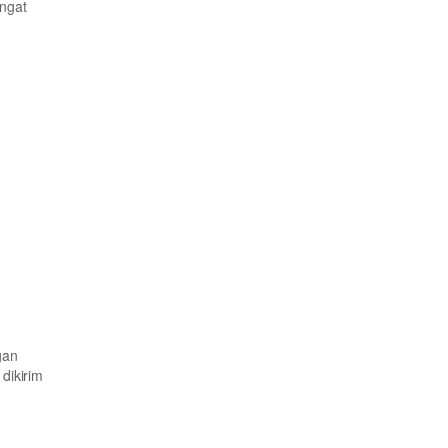
angat
gan
dikirim