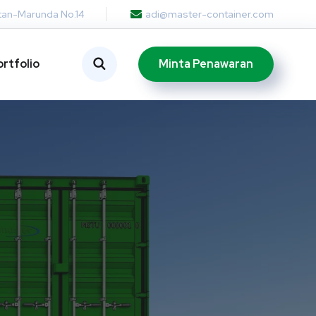
otan-Marunda No.14
adi@master-container.com
Minta Penawaran
ortfolio