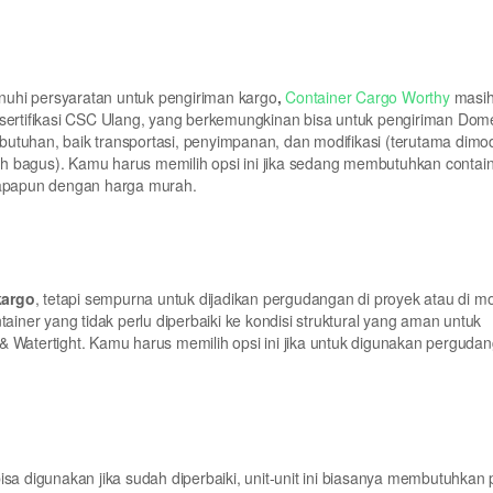
uhi persyaratan untuk pengiriman kargo
,
Container Cargo Worthy
masih
isertifikasi CSC Ulang, yang berkemungkinan bisa untuk pengiriman Dom
ebutuhan, baik transportasi, penyimpanan, dan modifikasi (terutama dimod
h bagus). Kamu harus memilih opsi ini jika sedang membutuhkan contai
n apapun dengan harga murah.
kargo
, tetapi sempurna untuk dijadikan pergudangan di proyek atau di mod
ainer yang tidak perlu diperbaiki ke kondisi struktural yang aman untuk
 Watertight. Kamu harus memilih opsi ini jika untuk digunakan perguda
bisa digunakan jika sudah diperbaiki, unit-unit ini biasanya membutuhkan