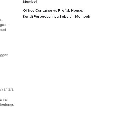
Membeli
Office Container vs Prefab House:
Kenali Perbedaannya Sebelum Membeli
aran
gecer,
busi
nggan
an antara
aliran
 berfungsi