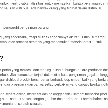
ing untuk meningkatkan distribusi untuk memastikan bahwa pelanggan da
 saluran distribusi, ada banyak orang yang terlibat dalam distribusi.
mpengaruhi pengiriman barang
ng yang sederhana, tetapi itu tidak sepenuhnya akurat. Distribusi mampu
pembuatan rencana strategis yang menemukan metode terbaik untuk
?
anpa peran yang melacak dan meningkatkan hubungan antara produsen da
baik. Jika kemacetan terjadi dalam distribusi, pengiriman gagal, pelang
r distribusi produk benar-benar berhasil, loop umpan balik yang berkel
engan prosesnya dan bahwa setiap perbaikan yang dapat dilakukan, dib
ang secara online, merchant dan pelanggan tidak sempat mencoba prod
kan sampai sesuai dengan gambar dan deskripsi. Ini berarti bahwa sa
komentar di seluruh saluran.