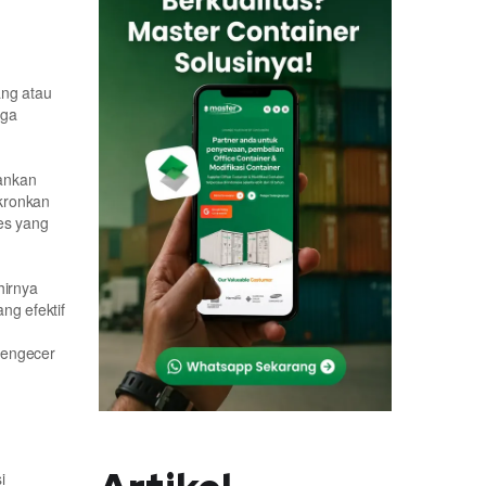
ang atau
gga
lankan
kronkan
es yang
hirnya
ng efektif
pengecer
i