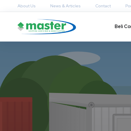
About Us
News & Articles
Contact
Por
Beli Co