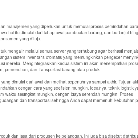
, dan manajemen yang diperlukan untuk memulai proses pemindahan bar
hwa hal itu dimulai dari tahap awal pembuatan barang, dan berlanjut hin
konsumen yang dituju.
 untuk mengalir melalui semua server yang terhubung agar berhasil menja
embangan sistem inventaris otomatis yang memungkinkan pengecer menyin
usi mereka. Mengintegrasikan kedua sistem ini akan menempatkan pros
n, pemenuhan, dan transportasi barang atau produk.
 yang dimulai dari awal dan melihat sepenuhnya sampai akhir. Tujuan ak
ahkan dengan cara yang seefisien mungkin. Idealnya, teknik logistik ya
m waktu sesingkat mungkin, dengan biaya serendah mungkin. Proses
rgudangan dan transportasi sehingga Anda dapat memenuhi kebutuhan 
duk dan jasa dari produsen ke pelanggan. Ini juga bisa disebut distribus