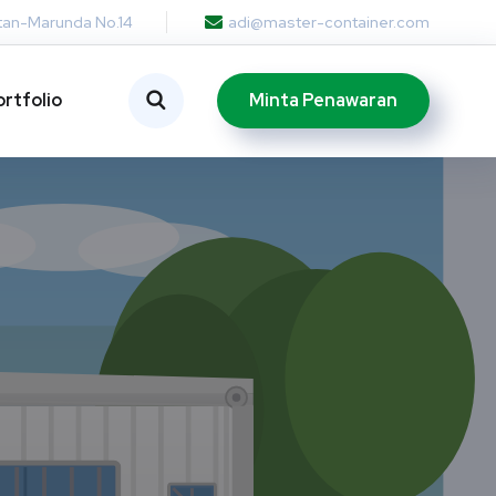
otan-Marunda No.14
adi@master-container.com
Minta Penawaran
ortfolio