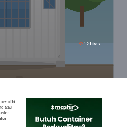
112
Likes
 memiliki
ng atau
buatan
akan