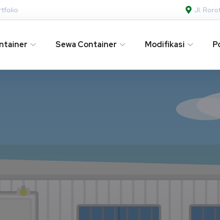
tfolio
Jl. Ror
ntainer
Sewa Container
Modifikasi
P