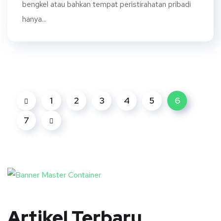
bengkel atau bahkan tempat peristirahatan pribadi
hanya...
1
2
3
4
5
6
7
Artikel Terbaru